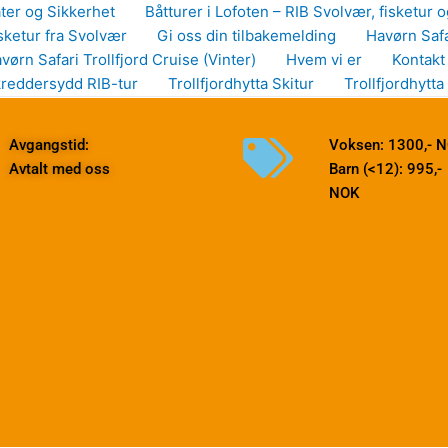
ter og Sikkerhet
Båtturer i Lofoten – RIB Svolvær, fisketur o
sketur fra Svolvær
Gi oss din tilbakemelding
Havørn Safa
vørn Safari Trollfjord Cruise (Vinter)
Hvem vi er
Kontakt
reddersydd RIB-tur
Trollfjordhytta Skitur
Trollfjordhytta
Avgangstid:
Voksen: 1300,- 
Avtalt med oss
Barn (<12): 995,-
NOK