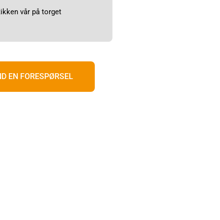
tikken vår på torget
ND EN FORESPØRSEL