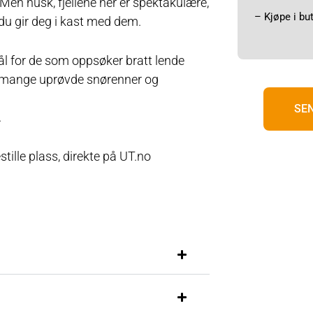
 Men husk, fjellene her er spektakulære,
– Kjøpe i bu
du gir deg i kast med dem.
ål for de som oppsøker bratt lende
så mange uprøvde snørenner og
SE
.
tille plass, direkte på UT.no