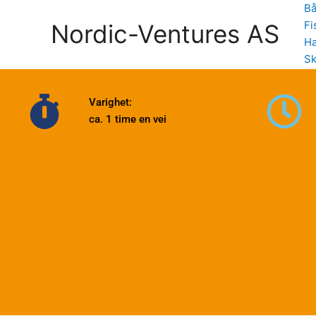
Skip
Bå
to
Fi
Nordic-Ventures AS
content
Ha
Sk
Varighet:
ca. 1 time en vei