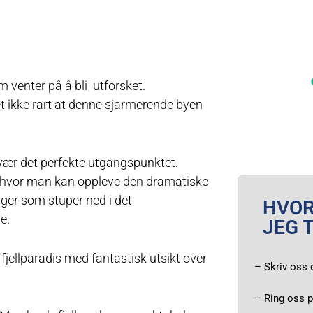
m venter på å bli utforsket.
det ikke rart at denne sjarmerende byen
lvær det perfekte utgangspunktet.
n, hvor man kan oppleve den dramatiske
gger som stuper ned i det
HVOR
me.
JEG 
fjellparadis med fantastisk utsikt over
– Skriv oss 
– Ring oss 