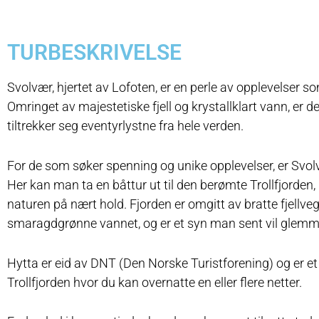
TURBESKRIVELSE
Svolvær, hjertet av Lofoten, er en perle av opplevelser so
Omringet av majestetiske fjell og krystallklart vann, er 
tiltrekker seg eventyrlystne fra hele verden.
For de som søker spenning og unike opplevelser, er Svo
Her kan man ta en båttur ut til den berømte Trollfjorde
naturen på nært hold. Fjorden er omgitt av bratte fjellve
smaragdgrønne vannet, og er et syn man sent vil glem
Hytta er eid av DNT (Den Norske Turistforening) og er et 
Trollfjorden hvor du kan overnatte en eller flere netter.