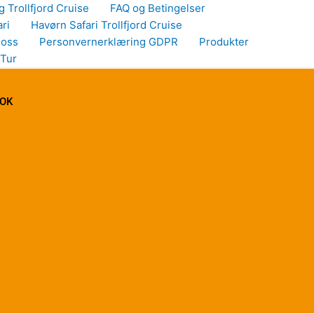
g Trollfjord Cruise
FAQ og Betingelser
ri
Havørn Safari Trollfjord Cruise
 oss
Personvernerklæring GDPR
Produkter
 Tur
NOK