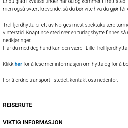
Er du glad i kvasse tinder har du og kommet til rett sted.
men også svært krevende, så du bør vite hva du gjør før 
Trollfjordhytta er ett av Norges mest spektakulære turm
vinterstid. Knapt noe sted nær en turlagshytte finnes 
nedkjøringer.
Har du med deg hund kan den være i Lille Trollfjordhytta
Klikk
her
for å lese mer informasjon om hytta og for å bes
For å ordne transport i stedet, kontakt oss nedenfor.
REISERUTE
VIKTIG INFORMASJON