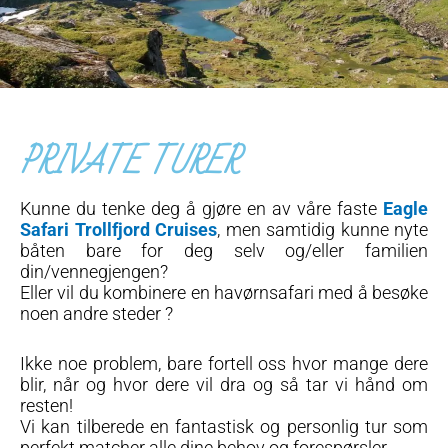
PRIVATE TURER
Kunne du tenke deg å gjøre en av våre faste
Eagle
Safari Trollfjord Cruises
, men samtidig kunne nyte
båten bare for deg selv og/eller familien
din/vennegjengen?
Eller vil du kombinere en havørnsafari med å besøke
noen andre steder ?
Ikke noe problem, bare fortell oss hvor mange dere
blir, når og hvor dere vil dra og så tar vi hånd om
resten!
Vi kan tilberede en fantastisk og personlig tur som
perfekt matcher alle dine behov og forespørsler.